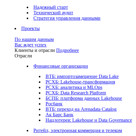
Надежный старт
Технический аудит
Стратегия управления данными
Проекты
По нашим данным
Вас ждет успех
Клиенты и отрасли
Подробнее
Отрасли
Финансовые организации
ВТБ: импортозамещение Data Lake
РСХБ: Lakehouse-трансформация
РСХБ: аналитика и MLOps
РСХБ: Data Research Platform
БСПБ: платформа данных Lakehouse
Росбанк
ВТБ: переход на Arenadata Catalog
Ак Барс Банк
Нацлотерея: Lakehouse и Data Governance
Ритейл, электронная коммерция и телеком