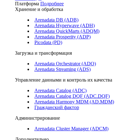
Платформа
Подробнее
Хранение и обработка
Arenadata DB (ADB)
Arenadata Hyperwave (ADH)
Arenadata QuickMarts (ADQM)
Arenadata Prosperity (ADP)
Picodata (PD)
Загрузка и трансформация
Arenadata Orchestrator (ADO)
Arenadata Streaming (ADS)
Управление данными и контроль их качества
Arenadata Catalog (ADC)
Arenadata Catalog DQF (ADС.DQF)
Arenadata Harmony MDM (AD.MDM)
Гражданский фактор
Администрирование
Arenadata Cluster Manager (ADCM)
Дополнительно