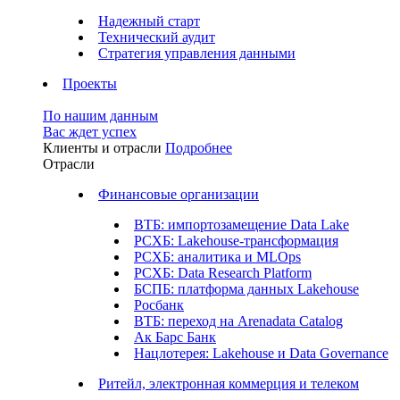
Надежный старт
Технический аудит
Стратегия управления данными
Проекты
По нашим данным
Вас ждет успех
Клиенты и отрасли
Подробнее
Отрасли
Финансовые организации
ВТБ: импортозамещение Data Lake
РСХБ: Lakehouse-трансформация
РСХБ: аналитика и MLOps
РСХБ: Data Research Platform
БСПБ: платформа данных Lakehouse
Росбанк
ВТБ: переход на Arenadata Catalog
Ак Барс Банк
Нацлотерея: Lakehouse и Data Governance
Ритейл, электронная коммерция и телеком