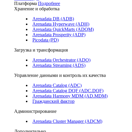
Платформа
Подробнее
Хранение и обработка
Arenadata DB (ADB)
Arenadata Hyperwave (ADH)
Arenadata QuickMarts (ADQM)
Arenadata Prosperity (ADP)
Picodata (PD)
Загрузка и трансформация
Arenadata Orchestrator (ADO)
Arenadata Streaming (ADS)
Управление данными и контроль их качества
Arenadata Catalog (ADC)
Arenadata Catalog DQF (ADС.DQF)
Arenadata Harmony MDM (AD.MDM)
Гражданский фактор
Администрирование
Arenadata Cluster Manager (ADCM)
Дополнительно