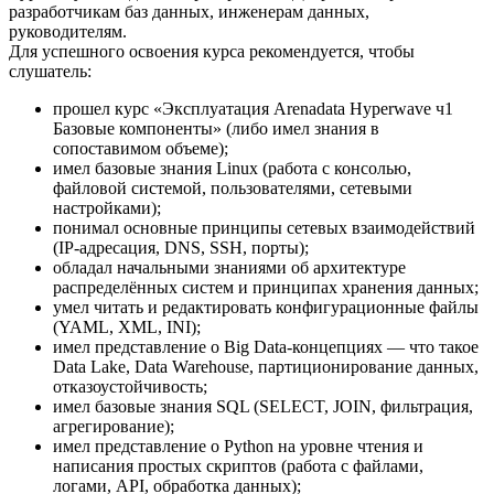
разработчикам баз данных, инженерам данных,
руководителям.
Для успешного освоения курса рекомендуется, чтобы
слушатель:
прошел курс «Эксплуатация Arenadata Hyperwave ч1
Базовые компоненты» (либо имел знания в
сопоставимом объеме);
имел базовые знания Linux (работа с консолью,
файловой системой, пользователями, сетевыми
настройками);
понимал основные принципы сетевых взаимодействий
(IP-адресация, DNS, SSH, порты);
обладал начальными знаниями об архитектуре
распределённых систем и принципах хранения данных;
умел читать и редактировать конфигурационные файлы
(YAML, XML, INI);
имел представление о Big Data-концепциях — что такое
Data Lake, Data Warehouse, партиционирование данных,
отказоустойчивость;
имел базовые знания SQL (SELECT, JOIN, фильтрация,
агрегирование);
имел представление о Python на уровне чтения и
написания простых скриптов (работа с файлами,
логами, API, обработка данных);