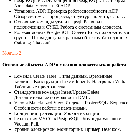
PostgreSQL и ADP. Концепция PostgreSQL. Платформа
Arenadata, место в ней ADP.
Установка ADP. Проверка работоспособности ADP.
Обзор системы – процессы, структуры памяти, файлы.
Основные команды утилиты psql. Реквизиты
подключения к СУБД. Работа с системным словарем.
Ролевая модель PostgreSQL. Объект Role: пользователь и
группы. Права доступа к разным объектам базы данных.
Файл pg_hba.conf.
Модуль 2
Основные объекты ADP и многопользовательская работа
Команда Create Table. Типы данных. Временные
таблицы. Конструкции Like и Inherits. Настройки With.
Табличные пространства.
Стандартные команды Insert/Update/Delete.
Дополнительные возможности DML.
View и Materialized View. Индексы PostgreSQL. Sequence.
Особенности работы с партициями.
Концепция транзакции. Уровни изоляции.
Реализация MVCC в PostgreSQL. Команды Vacuum и
Vacuum Full.
Уровни блокировок. Мониторинг. Пример Deadlock.