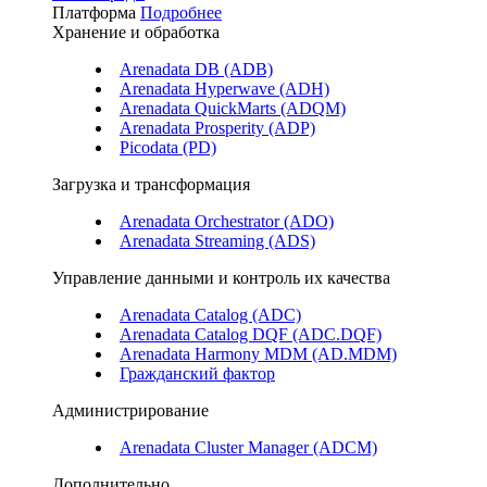
Платформа
Подробнее
Хранение и обработка
Arenadata DB (ADB)
Arenadata Hyperwave (ADH)
Arenadata QuickMarts (ADQM)
Arenadata Prosperity (ADP)
Picodata (PD)
Загрузка и трансформация
Arenadata Orchestrator (ADO)
Arenadata Streaming (ADS)
Управление данными и контроль их качества
Arenadata Catalog (ADC)
Arenadata Catalog DQF (ADС.DQF)
Arenadata Harmony MDM (AD.MDM)
Гражданский фактор
Администрирование
Arenadata Cluster Manager (ADCM)
Дополнительно