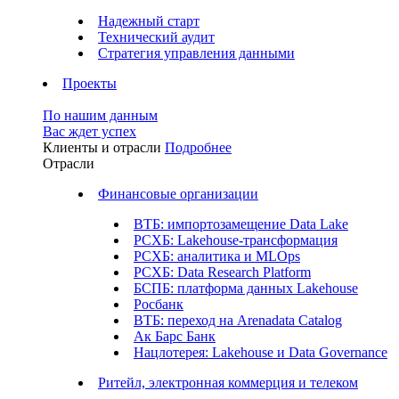
Надежный старт
Технический аудит
Стратегия управления данными
Проекты
По нашим данным
Вас ждет успех
Клиенты и отрасли
Подробнее
Отрасли
Финансовые организации
ВТБ: импортозамещение Data Lake
РСХБ: Lakehouse-трансформация
РСХБ: аналитика и MLOps
РСХБ: Data Research Platform
БСПБ: платформа данных Lakehouse
Росбанк
ВТБ: переход на Arenadata Catalog
Ак Барс Банк
Нацлотерея: Lakehouse и Data Governance
Ритейл, электронная коммерция и телеком